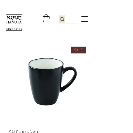
ברוכים הבאים לחנותא רשפון להזמנות ובירורים
09-9506851
SALE
ספל שחור- SALE