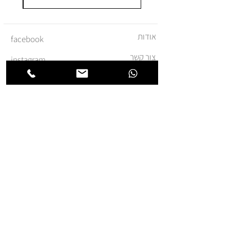
אודות
facebook
צור קשר
instagram
משלוחים והחזרות
מדיניות ביטול עסקה
תקנון ומדיניות אתר
הצהרת נגישות
הצטרפו לרשימת החברים של
חנותא