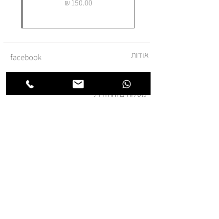
מחיר
אודות
facebook
צור קשר
instagram
משלוחים והחזרות
מדיניות ביטול עסקה
תקנון ומדיניות אתר
הצהרת נגישות
הצטרפו לרשימת החברים של
חנותא