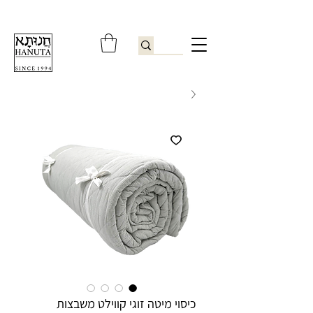
ברוכים הבאים לחנותא רשפון להזמנות ובירורים
09-9506851
כיסוי מיטה זוגי קווילט משבצות