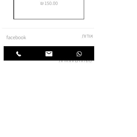
מחיר
אודות
facebook
צור קשר
instagram
משלוחים והחזרות
מדיניות ביטול עסקה
תקנון ומדיניות אתר
הצהרת נגישות
הצטרפו לרשימת החברים של
חנותא