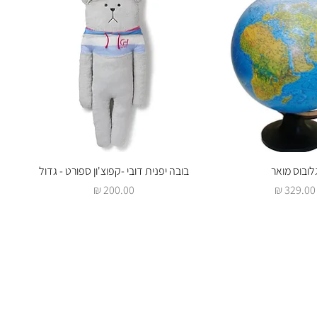
צוגה מהירה
לובוס מואר
תצוגה מהירה
בובה יפנית דובי -קפוצ'ון ספורט - גדול
מחיר
מחיר