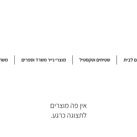
ברוכים הבאים לחנותא רשפון להזמנות ובירורים 09-9506851
ם לבית
שטיחים וטקסטיל
מוצרי נייר משרד וספרים
משחק
לתצוגה כרגע.