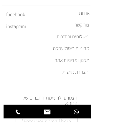
אפשר להחזיר או להחליף פריטים תוך
14 יום מיום הקנייה, בתנאי שהפריטים
אודות
facebook
במצב חדש ולא נעשה בהם שימוש.
צור קשר
instagram
משלוחים והחזרות
מדיניות ביטול עסקה
תקנון ומדיניות אתר
הצהרת נגישות
הצטרפו לרשימת החברים של
חנותא