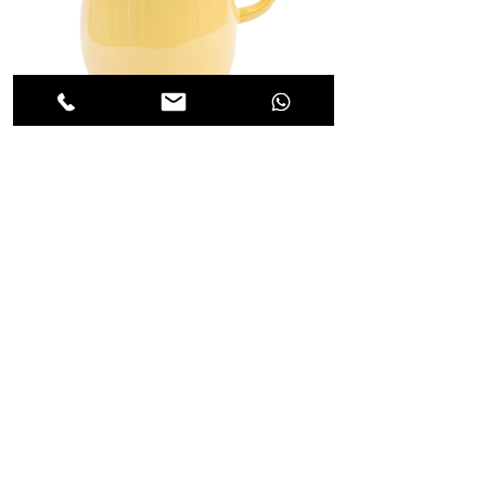
קנקן אמייל- צהוב
מחיר