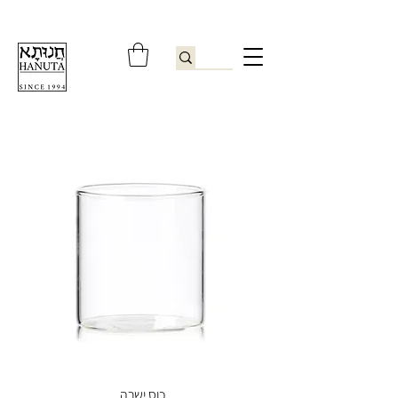
ברוכים הבאים לחנותא רשפון להזמנות ובירורים
09-9506851
כוס ישרה