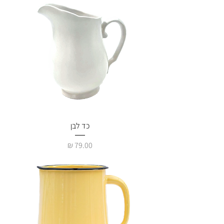
כד לבן
מחיר