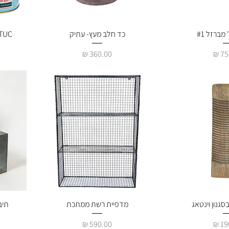
מהירה
 מברזל #1
תצוגה מהירה
כד חלב מעץ- עתיק
TUC TUC סט מ
מחיר
מהירה
גנון וינטאג
תצוגה מהירה
מדפיית רשת ממתכת
תיב
מחיר