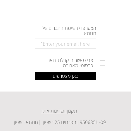
הצטרפו לרשימת החברים של
חנותא
אני מאשר.ת קבלת דואר
פרסומי מאת זה
כאן מצטרפים
תקנון ומדינות אתר
09- 9506851 | הפרחים 25 רשפון | חנותא רשפון