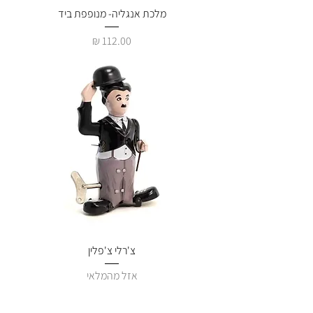
מלכת אנגליה- מנופפת ביד
מחיר
צ'רלי צ'פלין
אזל מהמלאי