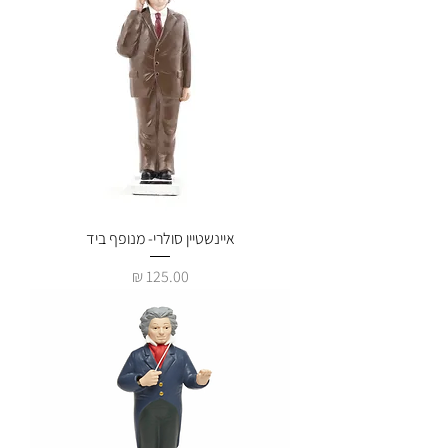
איינשטיין סולרי- מנופף ביד
מחיר