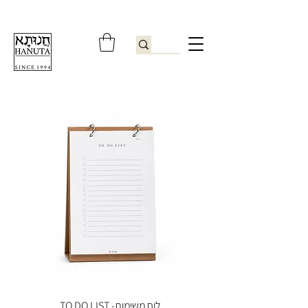
ברוכים הבאים לחנותא רשפון להזמנות ובירורים
09-9506851
לוח משימות- TO DO LIST