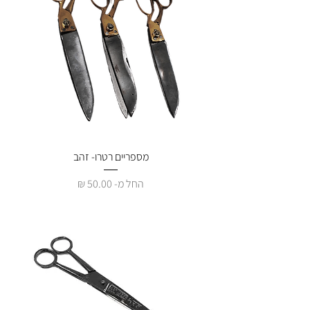
מספריים רטרו- זהב
מחיר מבצע
החל מ-