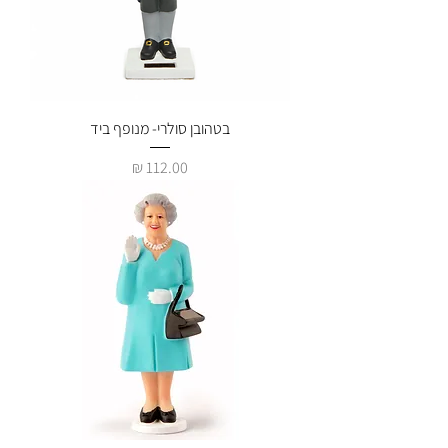
בטהובן סולרי- מנופף ביד
מחיר