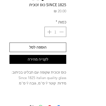
SINCE 1825 כוס זכוכית
מחיר
כמות
*
הוספה לסל
לקנייה מהירה
כוס זכוכית שקופה עם תבליט בכיתוב:
Since 1825 italian quality glass
מידות: קוטר 9 ס"מ, גובה 9 ס"מ