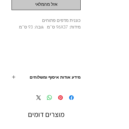
אזל מהמלאי
כוננית מדפים פתוחים
מידות: 96X37 ס"מ גובה: 93 ס"מ
מידע אודות איסוף ומשלוחים
יש ליצור קשר עם החנות לצורך תיאום, איסוף או
הובלה 09.9506851
- מחיר המוצר אינו כולל הובלה
מוצרים דומים