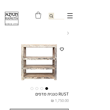
ברוכים הבאים לחנותא רשפון להזמנות ובירורים
09-9506851
RUST כוננית מדפים
מחיר