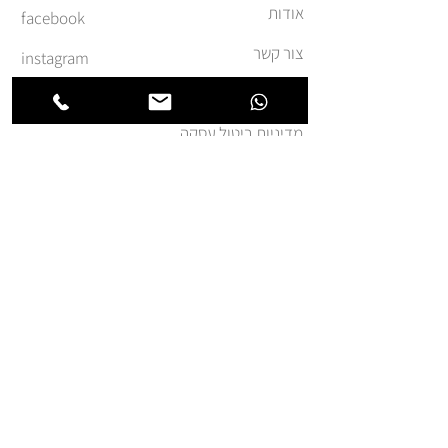
אודות
facebook
צור קשר
instagram
משלוחים והחזרות
מדיניות ביטול עסקה
תקנון ומדיניות אתר
הצהרת נגישות
הצטרפו לרשימת החברים של
חנותא
אני מאשר.ת קבלת דואר