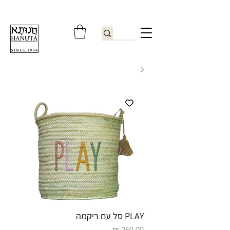
ברוכים הבאים לחנותא רשפון להזמנות ובירורים
09-9506851
PLAY סל עם ריקמה
מחיר