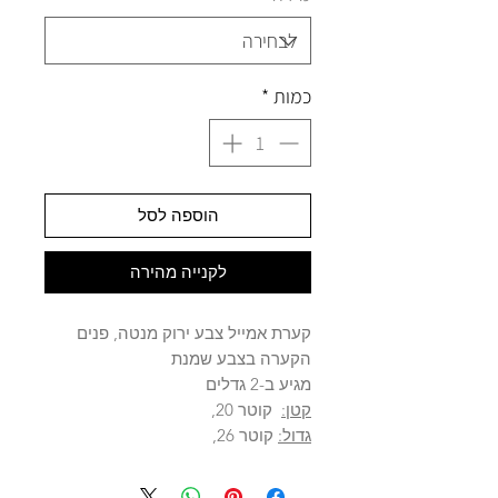
כמות
*
הוספה לסל
לקנייה מהירה
קערת אמייל צבע ירוק מנטה, פנים
הקערה בצבע שמנת
מגיע ב-2 גדלים
קטן:
קו
טר 20,
גדול:
קו
טר 26,