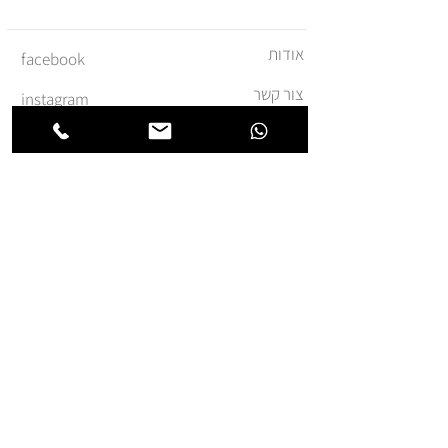
אודות
facebook
צור קשר
instagram
משלוחים והחזרות
מדיניות ביטול עסקה
תקנון ומדיניות אתר
הצהרת נגישות
הצטרפו לרשימת החברים של
חנותא