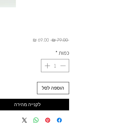
מחיר
מחיר
 ‏79.00 ‏₪ 
רגיל
מבצע
כמות
*
הוספה לסל
לקנייה מהירה