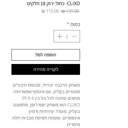
CLIXO- כחול ירוק 18 חלקים
מחיר
מחיר
 ‏139.00 ‏₪ 
רגיל
מבצע
כמות
*
הוספה לסל
לקנייה מהירה
משחק הרכבה יצירתי, מבוסס חיבורים
מגנטיים בקליק, עם אינסוף אפשרויות!
מתאים ומהנה לכל גיל בין 4 ל-99.
CLIXO הוא משחק יוצא דופן, מתמגנט
בקליק, מעודד יצירתיות ודמיון
אינסופיים, ומפתח תפיסת מבניות תלת
מימדית.