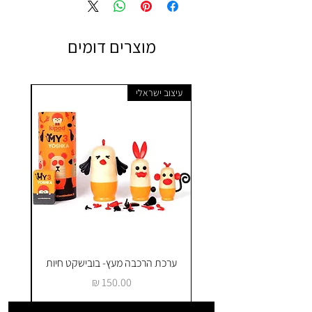
מוצרים דומים
עיצוב ישראלי
ערכת הרכבה מעץ- בובישקט חיות
ק
מחיר