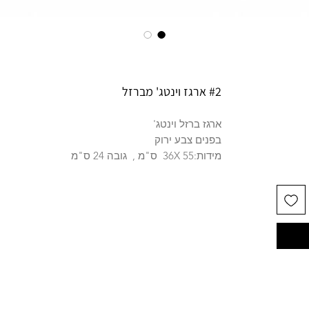
#2 ארגז וינטג' מברזל
ארגז ברזל וינטג'
בפנים צבע ירוק
מידות:55 36X ס"מ , גובה 24 ס"מ