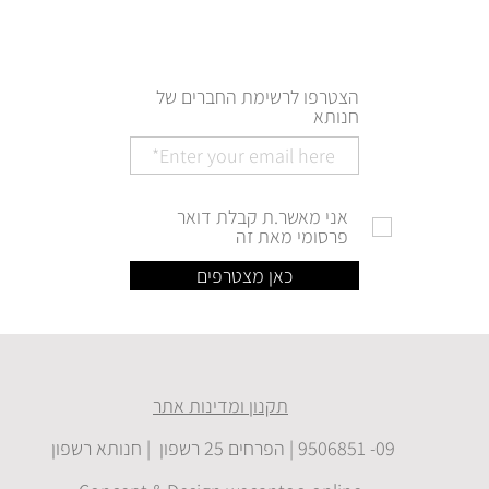
הצטרפו לרשימת החברים של
חנותא
אני מאשר.ת קבלת דואר
פרסומי מאת זה
כאן מצטרפים
תקנון ומדינות אתר
09- 9506851 | הפרחים 25 רשפון | חנותא רשפון