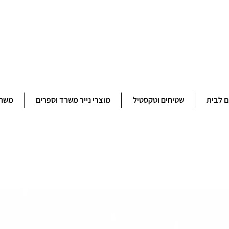
ברוכים הבאים לחנותא רשפון להזמנות ובירורים 09-9506851
ם לבית
שטיחים וטקסטיל
מוצרי נייר משרד וספרים
משחק