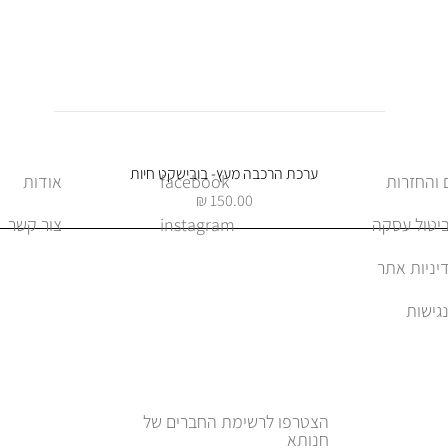
תצוגה מהירה
ערכת הרכבה מעץ- בובישקט חיות
facebook
אודות
מחיר
ביטול עסקה
instagram
צור קשר
יניות אתר
הצטרפו לרשימת החברים של
חנותא