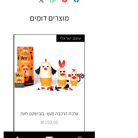
מוצרים דומים
עיצוב ישראלי
ערכת הרכבה מעץ- בובישקט חיות
ק
מחיר