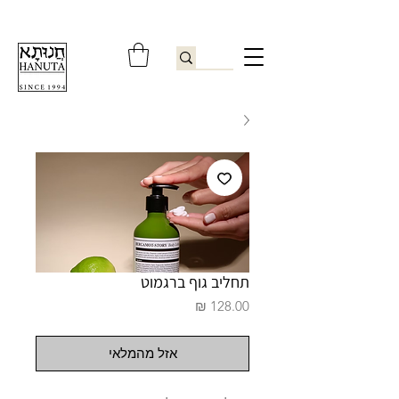
ברוכים הבאים לחנותא רשפון להזמנות ובירורים
09-9506851
תחליב גוף ברגמוט
מחיר
אזל מהמלאי