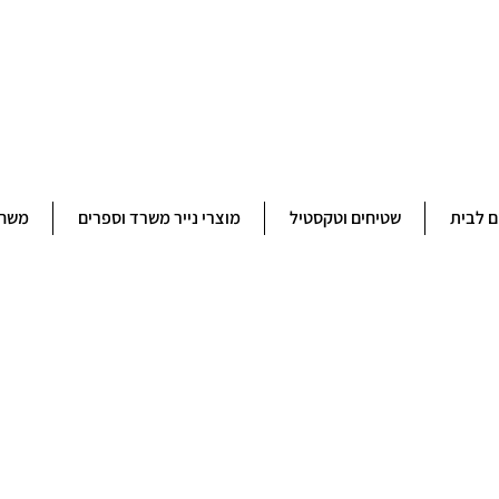
ברוכים הבאים לחנותא רשפון להזמנות ובירורים 09-9506851
ם לבית
שטיחים וטקסטיל
מוצרי נייר משרד וספרים
משחק