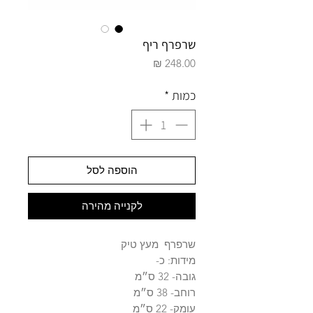
שרפרף ריף
מחיר
כמות
*
הוספה לסל
לקנייה מהירה
שרפרף מעץ טיק
מידות: כ-
גובה- 32 ס״מ
רוחב- 38 ס״מ
עומק- 22 ס״מ