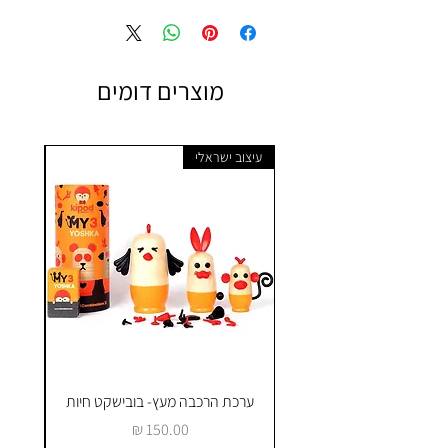
הובלה 09.9506851
- מחיר המוצר אינו כולל הובלה
מוצרים דומים
עיצוב ישראלי
ערכת הרכבה מעץ- בובישקט חיות
ק
מחיר