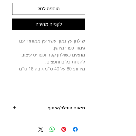
הוספה לסל
לקנייה מהירה
שולחן עץ נמוך עשוי עץ ממוחזר עם
גימור כפרי מיושן.
מתאים כשולחן קפה וכפריט עיצובי
להנחת כלים וחפצים.
מידות: 80 על 40 ס"מ גובה 18 ס"מ
תיאום הובלה/איסוף
יש ליצור קשר עם החנות לצורך תיאום, איסוף או
הובלה 09.9506851
- מחיר המוצר אינו כולל הובלה