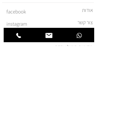
אודות
facebook
צור קשר
instagram
משלוחים והחזרות
מדיניות ביטול עסקה
תקנון ומדיניות אתר
הצהרת נגישות
הצטרפו לרשימת החברים של
חנותא