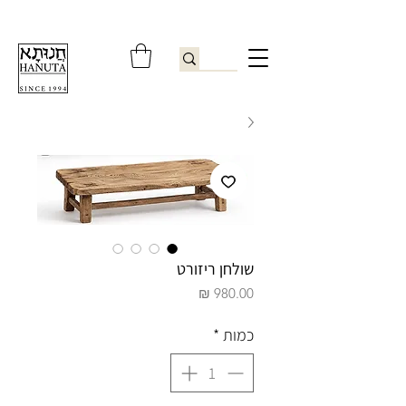
ברוכים הבאים לחנותא רשפון להזמנות ובירורים
09-9506851
שולחן ריזורט
מחיר
כמות
*