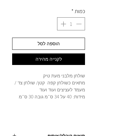
כמות
*
הוספה לסל
לקנייה מהירה
שולחן מלבני מעת טיק
מתאים כשולחן קפה קטן/ שולחן צד /
מעמד לעציצים ועוד ועוד
מידות: 40 על 34 ס"מ גובה 30 ס"מ
תיאום הובלה/איסוף