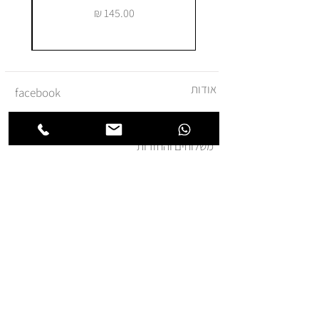
מחיר
אודות
facebook
צור קשר
instagram
משלוחים והחזרות
מדיניות ביטול עסקה
תקנון ומדיניות אתר
הצהרת נגישות
הצטרפו לרשימת החברים של
חנותא