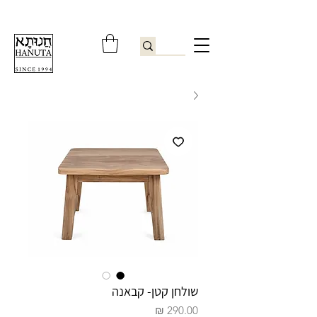
ברוכים הבאים לחנותא רשפון להזמנות ובירורים
09-9506851
שולחן קטן- קבאנה
מחיר