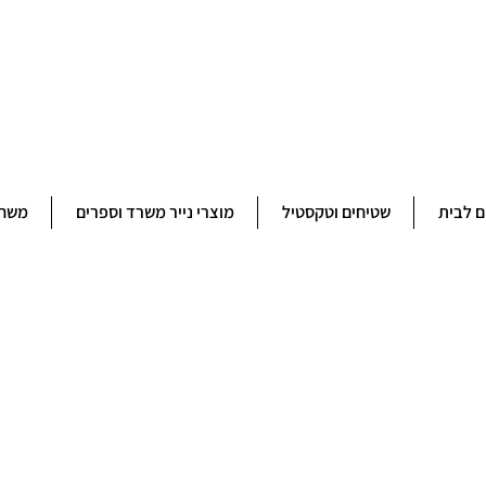
ברוכים הבאים לחנותא רשפון להזמנות ובירורים 09-9506851
ם לבית
שטיחים וטקסטיל
מוצרי נייר משרד וספרים
משחק