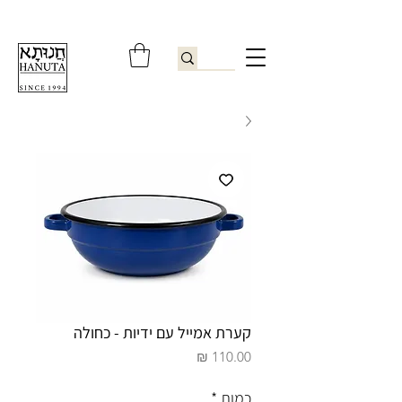
ברוכים הבאים לחנותא רשפון להזמנות ובירורים
09-9506851
קערת אמייל עם ידיות - כחולה
מחיר
כמות
*