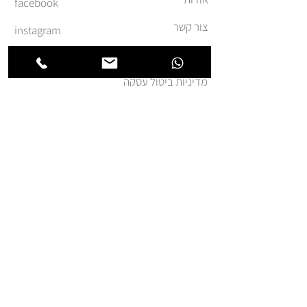
facebook
צור קשר
instagram
משלוחים והחזרות
מדיניות ביטול עסקה
תקנון ומדיניות אתר
הצהרת נגישות
הצטרפו לרשימת החברים של
חנותא
אני מאשר.ת קבלת דואר
פרסומי מאת זה