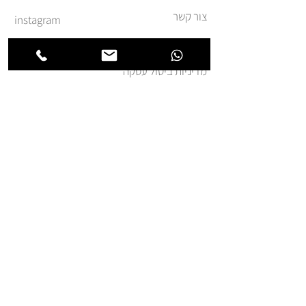
צור קשר
instagram
משלוחים והחזרות
מדיניות ביטול עסקה
תקנון ומדיניות אתר
הצהרת נגישות
הצטרפו לרשימת החברים של
חנותא
אני מאשר.ת קבלת דואר
פרסומי מאת זה