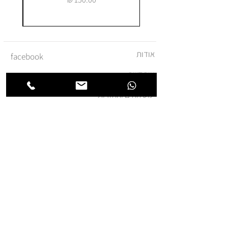
אודות
facebook
צור קשר
instagram
משלוחים והחזרות
מדיניות ביטול עסקה
תקנון ומדיניות אתר
הצהרת נגישות
הצטרפו לרשימת החברים של
חנותא