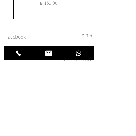
מחיר
אודות
facebook
צור קשר
instagram
משלוחים והחזרות
מדיניות ביטול עסקה
תקנון ומדיניות אתר
הצהרת נגישות
הצטרפו לרשימת החברים של
חנותא