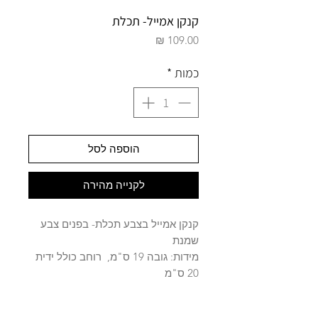
קנקן אמייל- תכלת
מחיר
כמות
*
הוספה לסל
לקנייה מהירה
קנקן אמייל בצבע תכלת- בפנים צבע
שמנת
מידות: גובה 19 ס"מ, רוחב כולל ידית
20 ס"מ