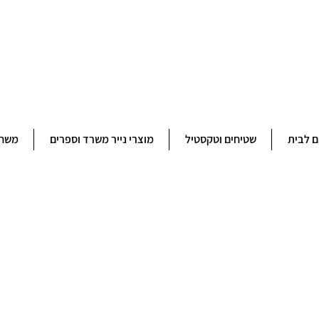
ברוכים הבאים לחנותא רשפון להזמנות ובירורים 09-9506851
ם לבית
שטיחים וטקסטיל
מוצרי נייר משרד וספרים
משחק