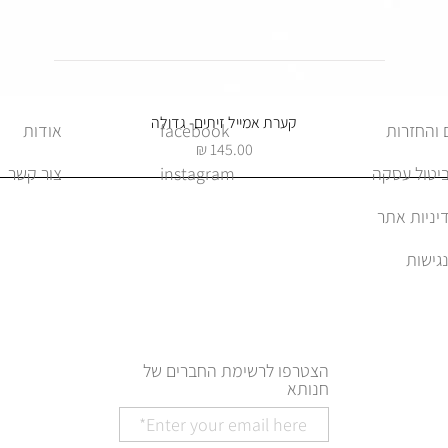
תצוגה מהירה
קערת אמייל זיתים- גדולה
facebook
אודות
מחיר
ביטול עסקה
instagram
צור קשר
יניות אתר
הצטרפו לרשימת החברים של
חנותא