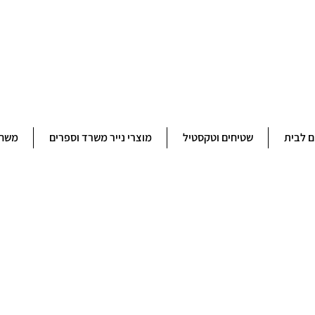
ברוכים הבאים לחנותא רשפון להזמנות ובירורים 09-9506851
ם לבית
שטיחים וטקסטיל
מוצרי נייר משרד וספרים
משחק