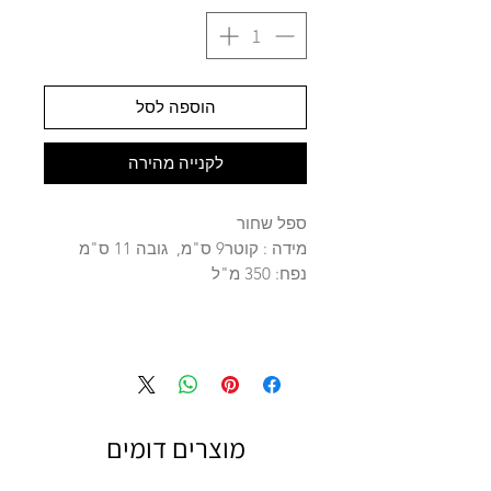
הוספה לסל
לקנייה מהירה
ספל שחור
מידה : קוטר9 ס"מ, גובה 11 ס"מ
נפח: 350 מ"ל
מוצרים דומים