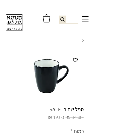
ברוכים הבאים לחנותא רשפון להזמנות ובירורים
09-9506851
ספל שחור- SALE
מחיר
מחיר
 ‏34.00 ‏₪ 
רגיל
מבצע
כמות
*