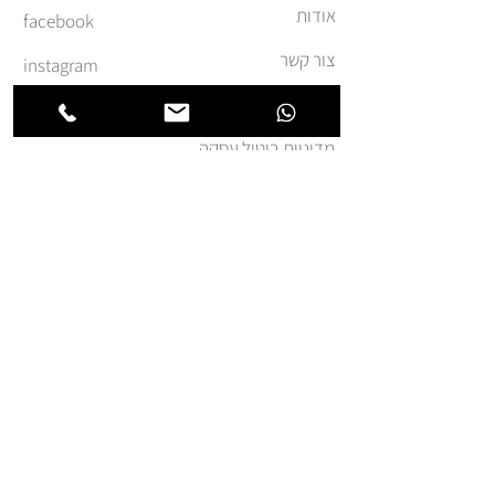
אודות
facebook
צור קשר
instagram
משלוחים והחזרות
מדיניות ביטול עסקה
תקנון ומדיניות אתר
הצהרת נגישות
הצטרפו לרשימת החברים של
חנותא
אני מאשר.ת קבלת דואר