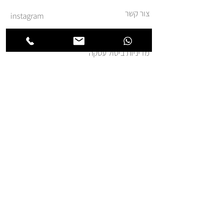
צור קשר
instagram
משלוחים והחזרות
מדיניות ביטול עסקה
תקנון ומדיניות אתר
הצהרת נגישות
הצטרפו לרשימת החברים של
חנותא
אני מאשר.ת קבלת דואר
פרסומי מאת זה