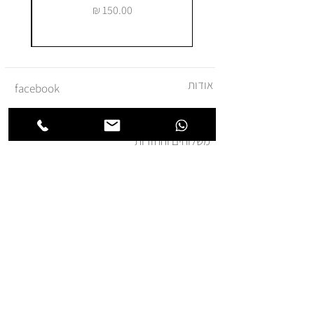
מחיר
אודות
facebook
צור קשר
instagram
משלוחים והחזרות
מדיניות ביטול עסקה
תקנון ומדיניות אתר
הצהרת נגישות
הצטרפו לרשימת החברים של
חנותא