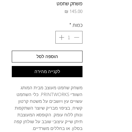
משחק שחמט
מחיר
כמות
*
הוספה לסל
לקנייה מהירה
משחק שחמט מעוצב מבית המותג
השוודי PRINTWORKS. כלי השחמט
עשויים עץ ויושבים על משטח קרטון
קשיח, בציפוי מבריק שיוצר השתקפות
ונותן ללוח עומק. הקופסא המעוצבת
תיתן שייק עיצובי שובב על שולחן קפה
בסלון. או בחללים משרדיים.