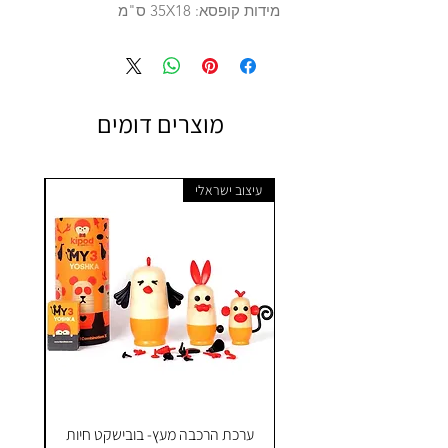
מידות קופסא: 35X18 ס"מ
מוצרים דומים
עיצוב ישראלי
ערכת הרכבה מעץ- בובישקט חיות
ק