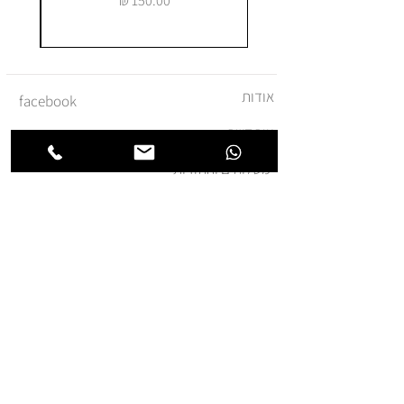
אודות
facebook
צור קשר
instagram
משלוחים והחזרות
מדיניות ביטול עסקה
תקנון ומדיניות אתר
הצהרת נגישות
הצטרפו לרשימת החברים של
חנותא