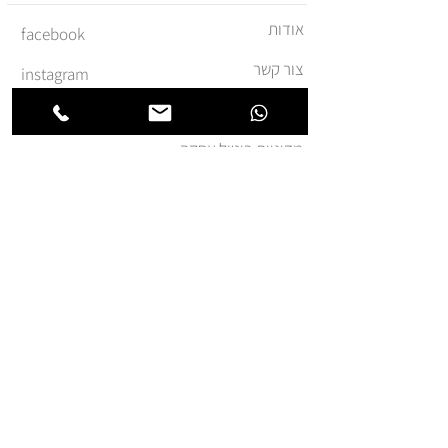
אודות
facebook
צור קשר
instagram
משלוחים והחזרות
מדיניות ביטול עסקה
תקנון ומדיניות אתר
הצהרת נגישות
הצטרפו לרשימת החברים של
חנותא