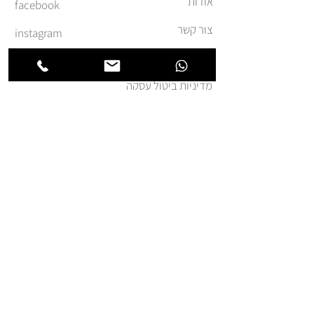
אודות
facebook
צור קשר
instagram
משלוחים והחזרות
מדיניות ביטול עסקה
תקנון ומדיניות אתר
הצהרת נגישות
הצטרפו לרשימת החברים של
חנותא
אני מאשר.ת קבלת דואר