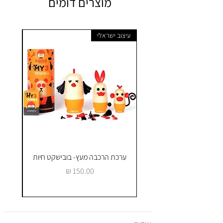
מוצרים דומים
עיצוב ישראלי
ערכת הרכבה מעץ- בובישקט חיות
ק
מחיר