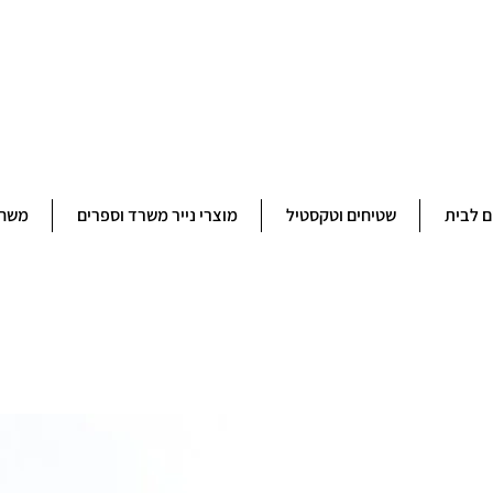
ברוכים הבאים לחנותא רשפון להזמנות ובירורים 09-9506851
ם לבית
שטיחים וטקסטיל
מוצרי נייר משרד וספרים
משחק