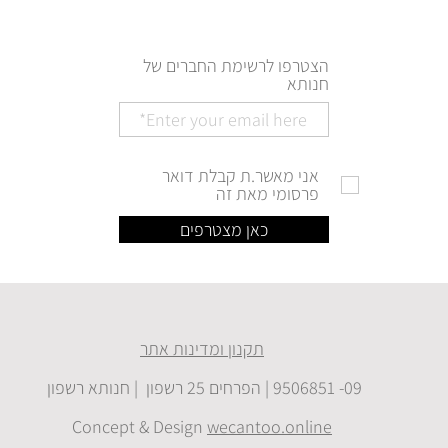
הצטרפו לרשימת החברים של
חנותא
אני מאשר.ת קבלת דואר
פרסומי מאת זה
כאן מצטרפים
תקנון ומדינות אתר
09- 9506851 | הפרחים 25 רשפון | חנותא רשפון
Concept & Design
wecantoo.online