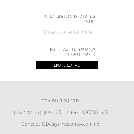
הצטרפו לרשימת החברים של
חנותא
אני מאשר.ת קבלת דואר
פרסומי מאת זה
כאן מצטרפים
תקנון ומדינות אתר
09- 9506851 | הפרחים 25 רשפון | חנותא רשפון
Concept & Design
wecantoo.online