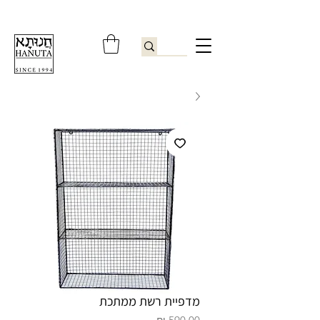
ברוכים הבאים לחנותא רשפון להזמנות ובירורים
09-9506851
מדפיית רשת ממתכת
מחיר