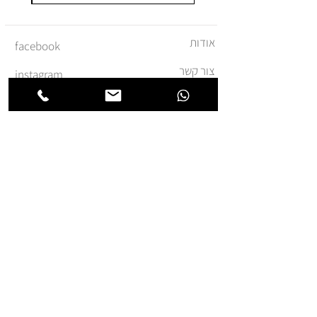
אודות
facebook
צור קשר
instagram
משלוחים והחזרות
מדיניות ביטול עסקה
תקנון ומדיניות אתר
הצהרת נגישות
הצטרפו לרשימת החברים של
חנותא