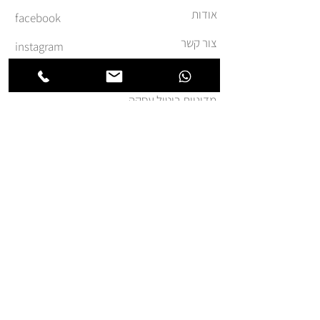
אודות
facebook
צור קשר
instagram
משלוחים והחזרות
מדיניות ביטול עסקה
תקנון ומדיניות אתר
הצהרת נגישות
הצטרפו לרשימת החברים של
חנותא