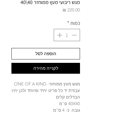
מגש ריבועי מעץ ממוחזר 40\40
מחיר
כמות
*
הוספה לסל
לקנייה מהירה
מגש מעץ ממוחזר- ONE OF A KIND
עבודת יד כל פריט יחיד ומיוחד ולכן יהיו
הבדלים קלים
40X40 ס"מ
גובה: כ- 4 ס"מ