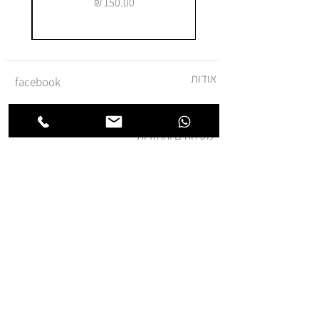
מחיר
אודות
facebook
צור קשר
instagram
משלוחים והחזרות
מדיניות ביטול עסקה
תקנון ומדיניות אתר
הצהרת נגישות
הצטרפו לרשימת החברים של
חנותא