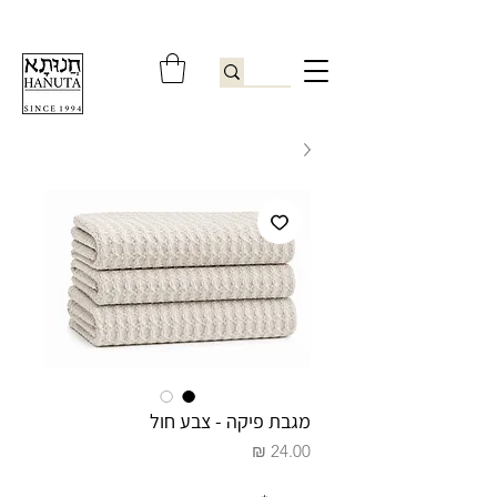
ברוכים הבאים לחנותא רשפון להזמנות ובירורים
09-9506851
מגבת פיקה - צבע חול
מחיר