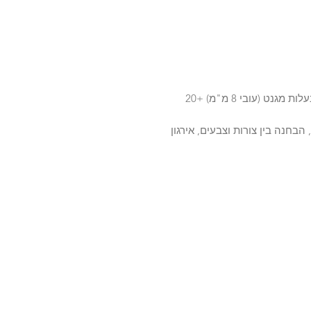
מזוודת עץ שבתוכה לוח מגנטי +40 צורות צבעוניות בעלות מגנט (עובי 8 מ"מ) +20
הבחנה בין צורות וצבעים, אירגון