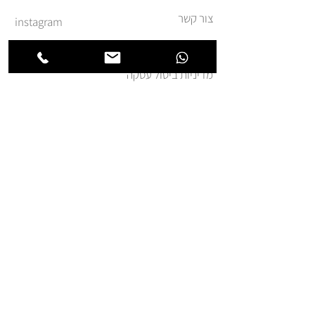
צור קשר
instagram
משלוחים והחזרות
מדיניות ביטול עסקה
תקנון ומדיניות אתר
הצהרת נגישות
הצטרפו לרשימת החברים של
חנותא
אני מאשר.ת קבלת דואר
פרסומי מאת זה