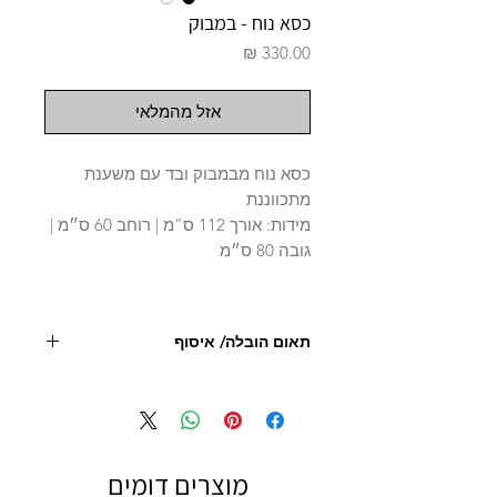
כסא נוח - במבוק
מחיר
אזל מהמלאי
כסא נוח מבמבוק ובד עם משענת
מתכווננת
מידות: אורך 112 ס”מ | רוחב 60 ס״מ |
גובה 80 ס״מ
תאום הובלה/ איסוף
יש ליצור קשר עם החנות לצורך תיאום, איסוף או
הובלה 09.9506851
- מחיר המוצר אינו כולל הובלה
מוצרים דומים