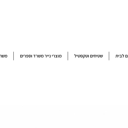
ברוכים הבאים לחנותא רשפון להזמנות ובירורים 09-9506851
ם לבית
שטיחים וטקסטיל
מוצרי נייר משרד וספרים
משחק