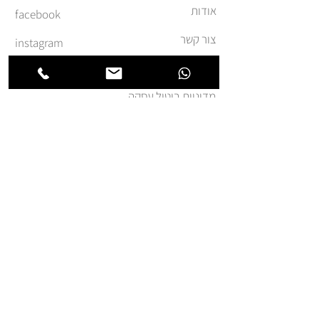
אודות
facebook
צור קשר
instagram
משלוחים והחזרות
מדיניות ביטול עסקה
תקנון ומדיניות אתר
הצהרת נגישות
הצטרפו לרשימת החברים של
חנותא
אני מאשר.ת קבלת דואר